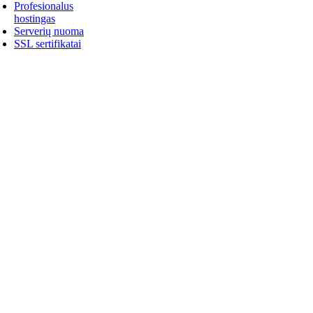
Profesionalus
hostingas
Serverių nuoma
SSL sertifikatai