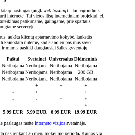
 kitaip hostingas (angl.
web hosting
) – tai pagrindinis
rti internete. Tai vietos jūsų internetiniam projektui, el.
suteikimas patikimame, galingame, prie spartaus
jungtame serveryje.
tis, aukšta klientų aptarnavimo kokybė, lankstūs
ukli kainodara nulėmė, kad šiandien pas mus savo
a ir mumis pasitiki daugiausiai šalies gyventojų.
Paštui
Svetainei
Universalus
Didmeninis
Neribojama
Neribojama
Neribojama
Neribojama
Neribojama
Neribojama
Neribojama
200 GB
Neribojama
Neribojama
Neribojama
Neribojama
-
+
+
+
-
+
+
+
-
-
+
+
-
-
-
+
*
5.99 EUR
5.99 EUR
8.99 EUR
19.99 EUR
e paslaugas rasite
Interneto vizijos
svetainėje.
ta pasirenkant 36 mėn. mokėjimo periodą. Kainos yra