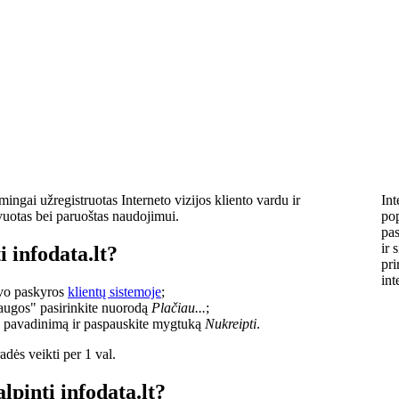
ingai užregistruotas Interneto vizijos kliento vardu ir
Int
vuotas bei paruoštas naudojimui.
pop
pas
ir 
i infodata.lt?
pri
int
savo paskyros
klientų sistemoje
;
laugos" pasirinkite nuorodą
Plačiau...
;
o pavadinimą ir paspauskite mygtuką
Nukreipti
.
dės veikti per 1 val.
lpinti infodata.lt?