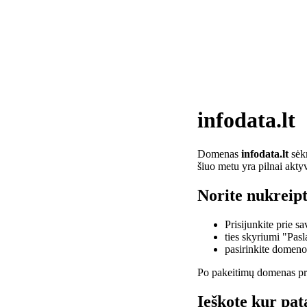
infodata.lt
Domenas
infodata.lt
sėkm
šiuo metu yra pilnai akty
Norite nukreipt
Prisijunkite prie 
ties skyriumi "Pas
pasirinkite domen
Po pakeitimų domenas pra
Ieškote kur pata