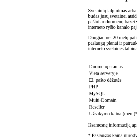
Svetainių talpinimas arba
būdas jūsų svetainei atsidu
paštui ar duomenų bazei 
interneto ryšio kanalo pa
Daugiau nei 20 metų patir
paslaugų planai ir patra
interneto svetaines talpin
Duomenų srautas
Vieta serveryje
El. pašto dėžutės
PHP
MySQL
Multi-Domain
Reseller
Užsakymo kaina (mėn.)
Išsamesnę informaciją api
* Paslaugos kaina nurody