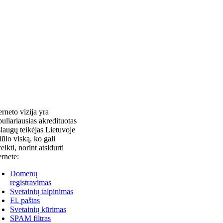
erneto vizija yra
uliariausias akredituotas
laugų teikėjas Lietuvoje
siūlo viską, ko gali
reikti, norint atsidurti
ernete:
Domenų
registravimas
Svetainių talpinimas
El. paštas
Svetainių kūrimas
SPAM filtras